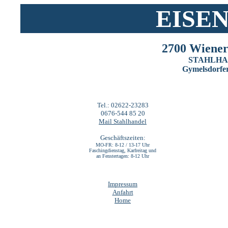
EISE
2700 Wiener
STAHLH
Gymelsdorfer
Tel.: 02622-23283
0676-544 85 20
Mail Stahlhandel
Geschäftszeiten:
MO-FR: 8-12 / 13-17 Uhr
Faschingdienstag, Karfreitag und
an Fenstertagen: 8-12 Uhr
Impressum
Anfahrt
Home