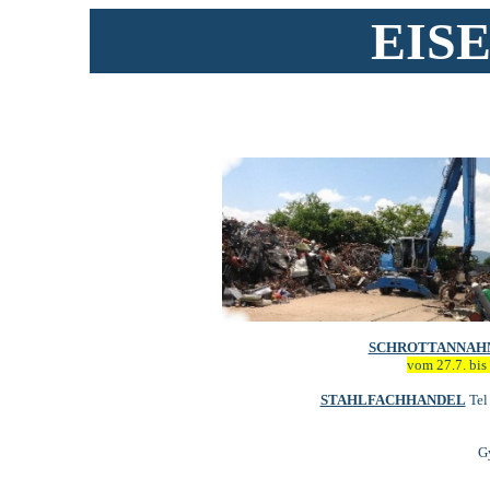
EIS
SCHROTTANNAH
vom 27.7. bis
STAHLFACHHANDEL
Tel
G